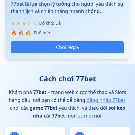
77bet là lựa chọn lý tưởng cho người yêu thích sự
thanh lịch và chiến thắng nhanh chóng.
★ ★ ★ ☆ ☆
Độ khó: Dễ
🔥 🔥 🔥
Phổ biến
Chơi Ngay
Cách chơi 77bet
Khám phá
77bet
– trang web cược thể thao và Slots
hàng đầu, nơi bạn có thể dễ dàng
đăng nhập 77bet
,
chơi các
game 77bet
yêu thích, và theo dõi
soi kèo
nhà cái 77bet
mọi lúc mọi nơi.