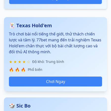
🃏 Texas Hold'em
Trò chơi bài nổi tiếng thế giới, thử thách chiến
lược và tâm lý. 77bet mang đến trải nghiệm Texas
Hold'em chân thực với bộ bài chất lượng cao và
đối thủ AI thông minh.
★ ★ ★ ★ ☆
Độ khó: Trung bình
🔥 🔥 🔥
Phổ biến
Chơi Ngay
🎲 Sic Bo