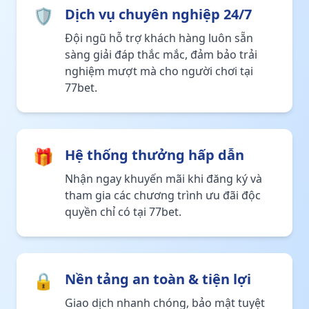
🛡️
Dịch vụ chuyên nghiệp 24/7
Đội ngũ hỗ trợ khách hàng luôn sẵn
sàng giải đáp thắc mắc, đảm bảo trải
nghiệm mượt mà cho người chơi tại
77bet.
🎁
Hệ thống thưởng hấp dẫn
Nhận ngay khuyến mãi khi đăng ký và
tham gia các chương trình ưu đãi độc
quyền chỉ có tại 77bet.
🔒
Nền tảng an toàn & tiện lợi
Giao dịch nhanh chóng, bảo mật tuyệt