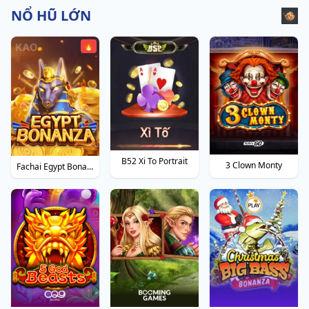
NỔ HŨ LỚN
🔥
B52 Xi To Portrait
3 Clown Monty
Fachai Egypt Bonanza Portrait