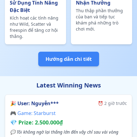
Sử Dụng Tính Năng
Nhận Thưởng
Đặc Biệt
Thu thập phần thưởng
của bạn và tiếp tục
Kích hoạt các tính năng
khám phá những trò
như Wild, Scatter và
chơi mới.
freespin để tăng cơ hội
thắng.
Hướng dẫn chi tiết
Latest Winning News
🎉 User: Nguyễn***
⏰ 2 giờ trước
🎮 Game: Starburst
💎 Prize: 2.500.000₫
💬 Tôi không ngờ lại thắng lớn đến vậy chỉ sau vài vòng