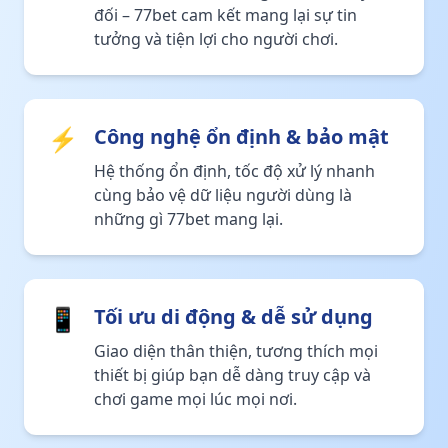
đối – 77bet cam kết mang lại sự tin
tưởng và tiện lợi cho người chơi.
⚡
Công nghệ ổn định & bảo mật
Hệ thống ổn định, tốc độ xử lý nhanh
cùng bảo vệ dữ liệu người dùng là
những gì 77bet mang lại.
📱
Tối ưu di động & dễ sử dụng
Giao diện thân thiện, tương thích mọi
thiết bị giúp bạn dễ dàng truy cập và
chơi game mọi lúc mọi nơi.