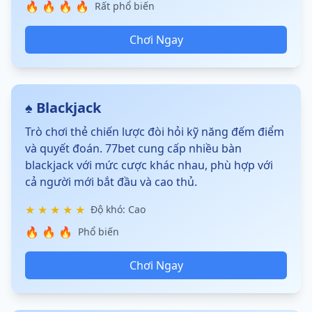
🔥 🔥 🔥 🔥
Rất phổ biến
Chơi Ngay
♠ Blackjack
Trò chơi thẻ chiến lược đòi hỏi kỹ năng đếm điểm
và quyết đoán. 77bet cung cấp nhiều bàn
blackjack với mức cược khác nhau, phù hợp với
cả người mới bắt đầu và cao thủ.
★ ★ ★ ★ ★
Độ khó: Cao
🔥 🔥 🔥
Phổ biến
Chơi Ngay