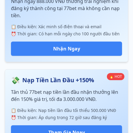
Nhận ngay 888.000 VNĐ thưởng trải nghiệm khi
đăng ký thành công tại 77bet mà không cần nạp
tiền.
📋 Điều kiện: Xác minh số điện thoại và email
⏰ Thời gian: Có hạn mỗi ngày cho 100 người đầu tiên
Nhận Ngay
🔥 HOT
💸
Nạp Tiền Lần Đầu +150%
Tân thủ 77bet nạp tiền lần đầu nhận thưởng lên
đến 150% giá trị, tối đa 3.000.000 VNĐ.
📋 Điều kiện: Nạp tiền lần đầu tối thiểu 500.000 VNĐ
⏰ Thời gian: Áp dụng trong 72 giờ sau đăng ký
Tham Gia Ngay