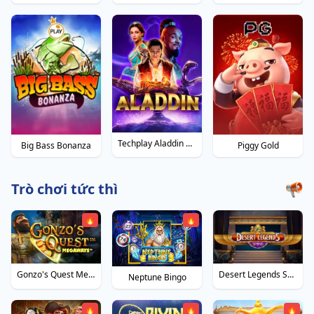
Techplay Aladdin Portrait
Big Bass Bonanza
Piggy Gold
Trò chơi tức thì
🔥
🔥
Gonzo's Quest Megaways™
Desert Legends Spins
Neptune Bingo
🔥
🔥
🔥