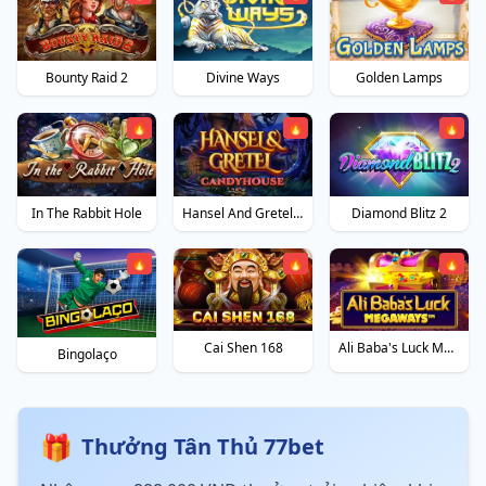
Bounty Raid 2
Divine Ways
Golden Lamps
🔥
🔥
🔥
In The Rabbit Hole
Hansel And Gretel Candyhouse
Diamond Blitz 2
🔥
🔥
🔥
Cai Shen 168
Ali Baba's Luck Megaways™
Bingolaço
🎁
Thưởng Tân Thủ 77bet