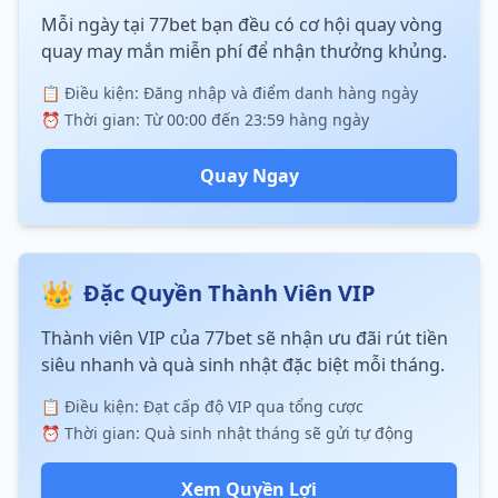
Mỗi ngày tại 77bet bạn đều có cơ hội quay vòng
quay may mắn miễn phí để nhận thưởng khủng.
📋 Điều kiện: Đăng nhập và điểm danh hàng ngày
⏰ Thời gian: Từ 00:00 đến 23:59 hàng ngày
Quay Ngay
👑
Đặc Quyền Thành Viên VIP
Thành viên VIP của 77bet sẽ nhận ưu đãi rút tiền
siêu nhanh và quà sinh nhật đặc biệt mỗi tháng.
📋 Điều kiện: Đạt cấp độ VIP qua tổng cược
⏰ Thời gian: Quà sinh nhật tháng sẽ gửi tự động
Xem Quyền Lợi