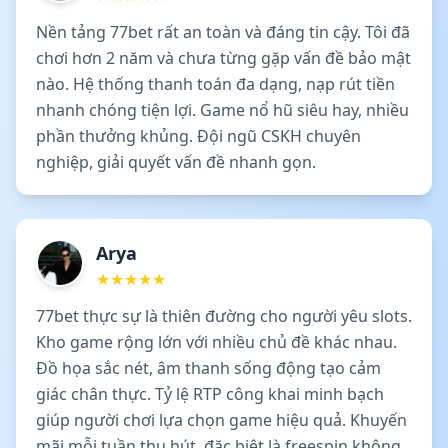
Nền tảng 77bet rất an toàn và đáng tin cậy. Tôi đã
chơi hơn 2 năm và chưa từng gặp vấn đề bảo mật
nào. Hệ thống thanh toán đa dạng, nạp rút tiền
nhanh chóng tiện lợi. Game nổ hũ siêu hay, nhiều
phần thưởng khủng. Đội ngũ CSKH chuyên
nghiệp, giải quyết vấn đề nhanh gọn.
Arya
★
★
★
★
★
77bet thực sự là thiên đường cho người yêu slots.
Kho game rộng lớn với nhiều chủ đề khác nhau.
Đồ họa sắc nét, âm thanh sống động tạo cảm
giác chân thực. Tỷ lệ RTP công khai minh bạch
giúp người chơi lựa chọn game hiệu quả. Khuyến
mãi mỗi tuần thu hút, đặc biệt là freespin không